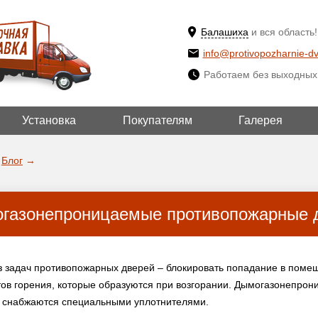
Балашиха
и вся область!
info@protivopozharnie-dv
Работаем без выходных
Установка
Покупателям
Галерея
ВЫБРАТЬ ДРУ
ДА!
ГОРОД
Блог
→
газонепроницаемые противопожарные 
з задач противопожарных дверей – блокировать попадание в помещ
тов горения, которые образуются при возгорании. Дымогазонепро
 снабжаются специальными уплотнителями.