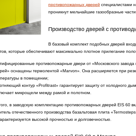
противопожарных дверей
специалистами на
проникнут мельчайшие газообразные част
Производство дверей с противо
В базовый комплект подобных дверей вход
тов, которые обеспечивают максимально плотное прилегание полот
тифицированные противопожарные двери от «Московского завода 
рей» оснащены термолентой «Marvon». Она расширяется при рез
пературы в помещении;
отняющий контур «Profitrast» гарантирует защиту от холодного дым
лючает микрощели между рамой и полотном.
того, в заводскую комплектацию противопожарных дверей EIS 60 в
итель отечественного производства базальтовая плита «Termostep
характеризуется высокой прочностью и долговечностью.