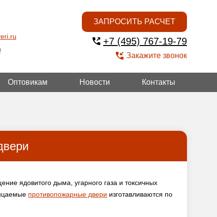
ЗАПРОСИТЬ РАСЧЕТ
eri.ru
+7 (495) 767-19-79
!
Закажите звонок
Оптовикам
Новости
Контакты
ГОЙ
двери
ение ядовитого дыма, угарного газа и токсичных
ницаемые
противопожарные двери
изготавливаются по