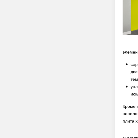
элемен
сер
две
тем
упл
иск
Кроме 
наполн
плита 