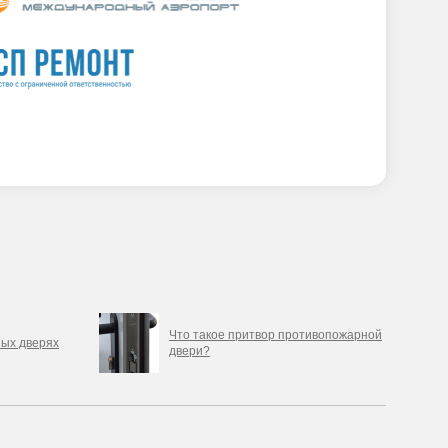
Что такое притвор противопожарной
ных дверях
двери?