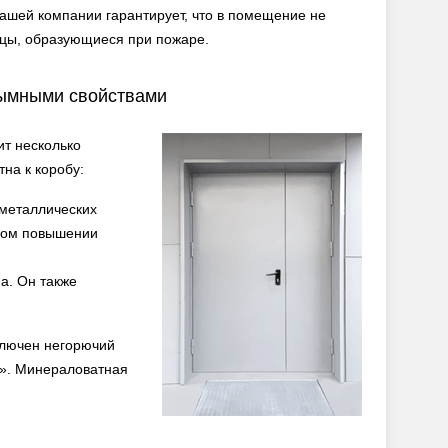
шей компании гарантирует, что в помещение не
ицы, образующиеся при пожаре.
дымными свойствами
ит несколько
на к коробу:
металлических
ком повышении
а. Он также
ключен негорючий
s». Минераловатная