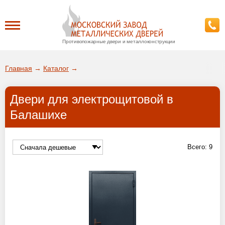
Противопожарные двери и металлоконструкции
Каталог
Главная
→
Каталог
→
О заводе
Двери для электрощитовой в
ДА!
Балашихе
Доставка
ВЫБРАТЬ ДРУГОЙ ГОРОД
Установка
Всего:
9
Покупателям
Галерея