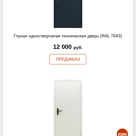
Оптовикам
Новости
Контакты
Глухая одностворчатая техническая дверь (RAL 7043)
12 000
руб.
ПРЕДЗАКАЗ
ЗАПРОСИТЬ РАСЧЕТ
+7 (495) 767-19-79
Закажите звонок
Балашиха
и вся область!
info@protivopozharnie-dveri.ru
Работаем без выходных!