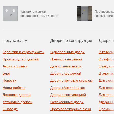
Каталог рисунков
Противопожа
противопожарных дверей
чистых поме
Покупателям
Двери по конструкции
Двери 
Гарантии и сертификаты
Однопольные двери
В котель
Производство дверей
Полуторные двери
В лифто
Акции и скидки
Двупольные двери
Эвакуац
Блог
Двери с фрамугой
В элект
Новости
Двери с круглым стеклом
Для лест
Наши работы
Двери «Антипаника»
Для сер
Доставка дверей
Двери с вентиляцией
Для тра
Установка дверей
Остекленные двери
Двери EI
О заводе
Противопожарные люки
Промыш