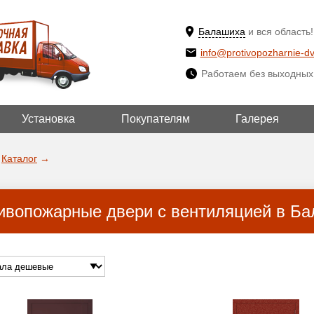
Балашиха
и вся область!
info@protivopozharnie-dv
Работаем без выходных
Установка
Покупателям
Галерея
ВЫБРАТЬ ДРУ
ДА!
ГОРОД
Каталог
→
ивопожарные двери с вентиляцией в Б