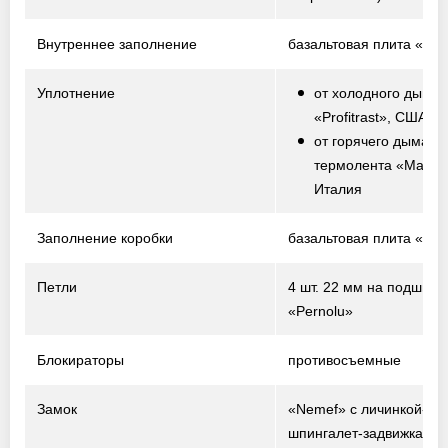
Внутреннее заполнение
базальтовая плита «Te
Уплотнение
от холодного дыма 
«Profitrast», США
от горячего дыма –
термолента «Marvo
Италия
Заполнение коробки
базальтовая плита «Te
Петли
4 шт. 22 мм на подшипн
«Pernolu»
Блокираторы
противосъемные
Замок
«Nemef» с личинкой-ци
шпингалет-задвижка