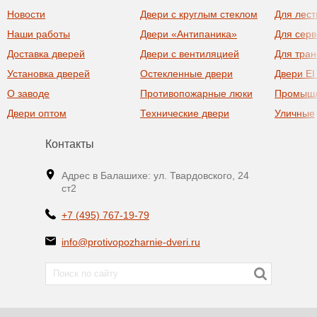
Новости
Двери с круглым стеклом
Для лест
Наши работы
Двери «Антипаника»
Для сер
Доставка дверей
Двери с вентиляцией
Для тра
Установка дверей
Остекленные двери
Двери EI
О заводе
Противопожарные люки
Промыш
Двери оптом
Технические двери
Уличные
Контакты
Адрес в Балашихе: ул. Твардовского, 24
ст2
+7 (495) 767-19-79
info@protivopozharnie-dveri.ru