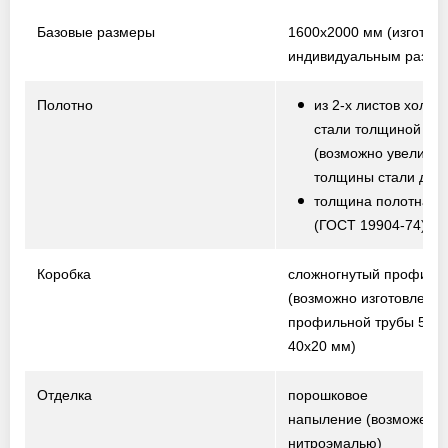
Базовые размеры
1600х2000 мм
(изготов
индивидуальным разме
Полотно
из 2-х листов холод
стали толщиной 1,5
(возможно увеличе
толщины стали до 2,
толщина полотна от
(ГОСТ 19904-74)
Коробка
сложногнутый профиль
(возможно изготовление
профильной трубы 50х2
40х20 мм)
Отделка
порошковое
напыление
(возможен о
нитроэмалью)