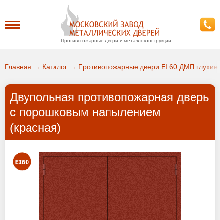
Противопожарные двери и металлоконструкции
Каталог
Главная
→
Каталог
→
Противопожарные двери EI 60 ДМП глухие
О заводе
Двупольная противопожарная дверь
ДА!
с порошковым напылением
Доставка
(красная)
ВЫБРАТЬ ДРУГОЙ ГОРОД
Установка
Покупателям
Галерея