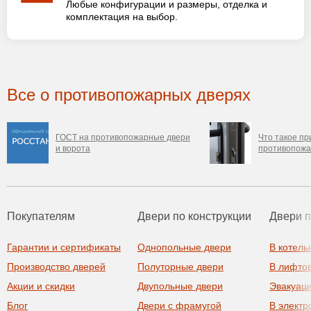
Любые конфигурации и размеры, отделка и
комплектация на выбор.
Все о противопожарных дверях
ГОСТ на противопожарные двери
Что такое пр
и ворота
противопожа
Покупателям
Двери по конструкции
Двери 
Гарантии и сертификаты
Однопольные двери
В котель
Производство дверей
Полуторные двери
В лифто
Акции и скидки
Двупольные двери
Эвакуац
Блог
Двери с фрамугой
В элект