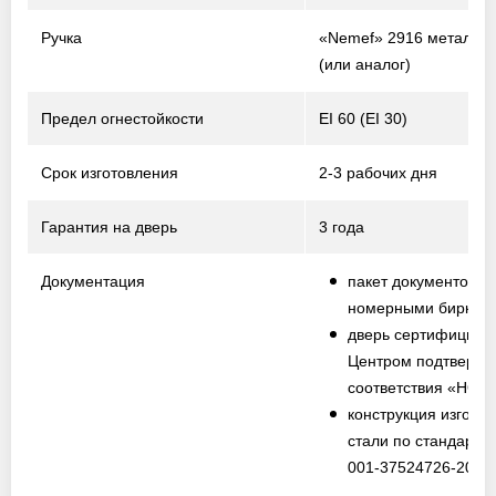
Ручка
«Nemef» 2916 металл /
(или аналог)
Предел огнестойкости
EI 60 (EI 30)
Срок изготовления
2-3 рабочих дня
Гарантия на дверь
3 года
Документация
пакет документов с
номерными биркам
дверь сертифициро
Центром подтвержд
соответствия «НО
конструкция изготов
стали по стандарту
001-37524726-2012