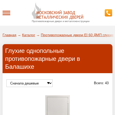
Противопожарные двери и металлоконструкции
Каталог
Главная
→
Каталог
→
Противопожарные двери EI 60 ДМП глухие
О заводе
Глухие однопольные
ДА!
противопожарные двери в
Доставка
Балашихе
ВЫБРАТЬ ДРУГОЙ ГОРОД
Установка
Всего:
43
Покупателям
Галерея