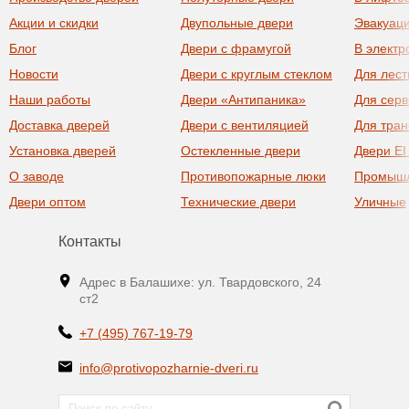
Акции и скидки
Двупольные двери
Эвакуац
Блог
Двери с фрамугой
В элект
Новости
Двери с круглым стеклом
Для лест
Наши работы
Двери «Антипаника»
Для сер
Доставка дверей
Двери с вентиляцией
Для тра
Установка дверей
Остекленные двери
Двери EI
О заводе
Противопожарные люки
Промыш
Двери оптом
Технические двери
Уличные
Контакты
Адрес в Балашихе: ул. Твардовского, 24
ст2
+7 (495) 767-19-79
info@protivopozharnie-dveri.ru