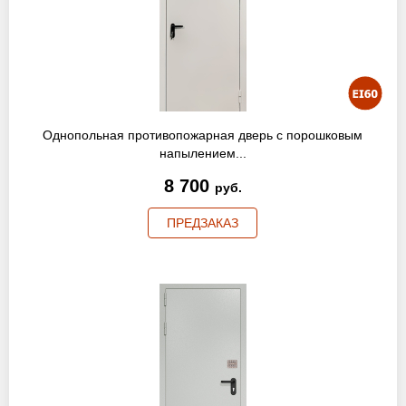
Оптовикам
Новости
Контакты
Однопольная противопожарная дверь с порошковым
напылением...
8 700
ЗАПРОСИТЬ РАСЧЕТ
руб.
+7 (495) 767-19-79
ПРЕДЗАКАЗ
Закажите звонок
Балашиха
и вся область!
info@protivopozharnie-dveri.ru
Работаем без выходных!