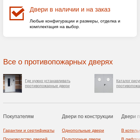
Двери в наличии и на заказ
Любые конфигурации и размеры, отделка и
комплектация на выбор.
Все о противопожарных дверях
Где нужно устанавливать
Каталог рису
противопожарные двери
противопожа
Покупателям
Двери по конструкции
Двери 
Гарантии и сертификаты
Однопольные двери
В котель
Производство дверей
Полуторные двери
В лифто