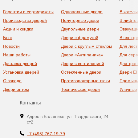
Гарантии и сертификаты
Однопольные двери
В котель
Производство дверей
Полуторные двери
В лифто
Акции и скидки
Двупольные двери
Эвакуац
Блог
Двери с фрамугой
В элект
Новости
Двери с круглым стеклом
Для лест
Наши работы
Двери «Антипаника»
Для сер
Доставка дверей
Двери с вентиляцией
Для тра
Установка дверей
Остекленные двери
Двери EI
О заводе
Противопожарные люки
Промыш
Двери оптом
Технические двери
Уличные
Контакты
Адрес в Балашихе: ул. Твардовского, 24
ст2
+7 (495) 767-19-79