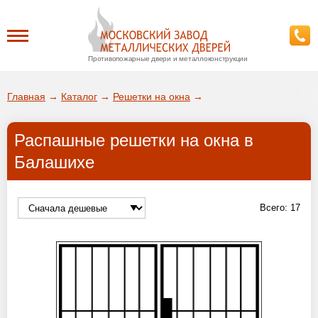
Противопожарные двери и металлоконструкции
Каталог
Главная
→
Каталог
→
Решетки на окна
→
О заводе
Распашные решетки на окна в
ДА!
Балашихе
Доставка
ВЫБРАТЬ ДРУГОЙ ГОРОД
Установка
Всего:
17
Покупателям
Галерея