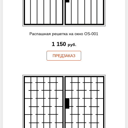
Оптовикам
Новости
Контакты
Распашная решетка на окно OS-001
1 150
руб.
ПРЕДЗАКАЗ
ЗАПРОСИТЬ РАСЧЕТ
+7 (495) 767-19-79
Закажите звонок
Балашиха
и вся область!
info@protivopozharnie-dveri.ru
Работаем без выходных!