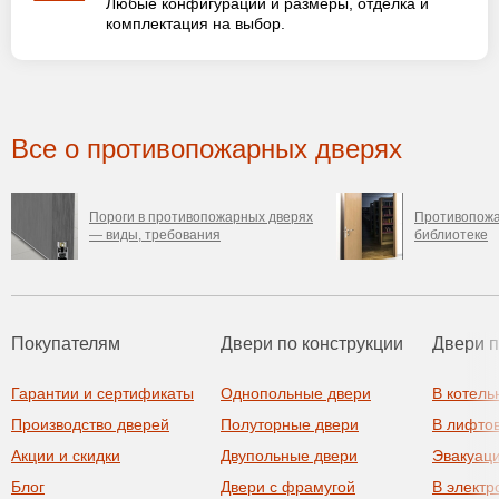
Любые конфигурации и размеры, отделка и
комплектация на выбор.
Все о противопожарных дверях
Пороги в противопожарных дверях
Противопожа
— виды, требования
библиотеке
Покупателям
Двери по конструкции
Двери 
Гарантии и сертификаты
Однопольные двери
В котель
Производство дверей
Полуторные двери
В лифто
Акции и скидки
Двупольные двери
Эвакуац
Блог
Двери с фрамугой
В элект