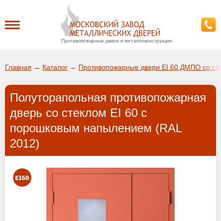
Противопожарные двери и металлоконструкции
Каталог
Главная
→
Каталог
→
Противопожарные двери EI 60 ДМПО со ст
О заводе
Полуторапольная противопожарная
ДА!
дверь со стеклом EI 60 с
Доставка
порошковым напылением (RAL
ВЫБРАТЬ ДРУГОЙ ГОРОД
2012)
Установка
Покупателям
Галерея