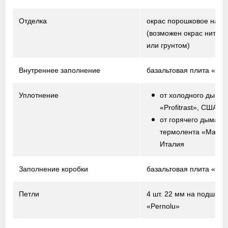
Отделка
окрас порошковое нап
(возможен окрас нитро
или грунтом)
Внутреннее заполнение
базальтовая плита «Te
Уплотнение
от холодного дыма 
«Profitrast», США
от горячего дыма –
термолента «Marvo
Италия
Заполнение коробки
базальтовая плита «Te
Петли
4 шт. 22 мм на подшипн
«Pernolu»