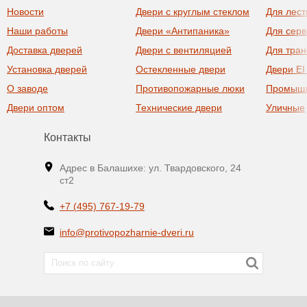
Новости
Двери с круглым стеклом
Для лест
Наши работы
Двери «Антипаника»
Для сер
Доставка дверей
Двери с вентиляцией
Для тра
Установка дверей
Остекленные двери
Двери EI
О заводе
Противопожарные люки
Промыш
Двери оптом
Технические двери
Уличные
Контакты
Адрес в Балашихе: ул. Твардовского, 24
ст2
+7 (495) 767-19-79
info@protivopozharnie-dveri.ru