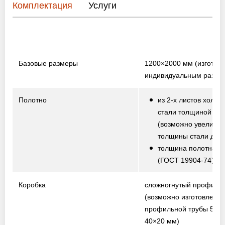
Комплектация
Услуги
Базовые размеры
1200×2000 мм
(изготов
индивидуальным разме
Полотно
из 2-х листов холод
стали толщиной 1,5
(возможно увеличе
толщины стали до 2,
толщина полотна от
(ГОСТ 19904-74)
Коробка
сложногнутый профиль
(возможно изготовление
профильной трубы 50×
40×20 мм)