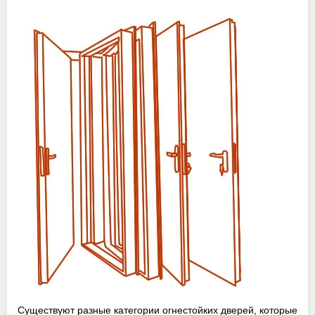
Оптовикам
Новости
Контакты
ЗАПРОСИТЬ РАСЧЕТ
+7 (495) 767-19-79
Закажите звонок
Балашиха
и вся область!
info@protivopozharnie-dveri.ru
Работаем без выходных!
Существуют разные категории огнестойких дверей, которые