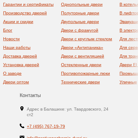
Гарантии и сертификаты
Однопольные двери
В котель
Производство дверей
Полуторные двери
В лифто
Акции и скидки
Двупольные двери
Эвакуац
Блог
Двери с фрамугой
В элект
Новости
Двери с круглым стеклом
Для лест
Наши работы
Двери «Антипаника»
Для сер
Доставка дверей
Двери с вентиляцией
Для тра
Установка дверей
Остекленные двери
Двери EI
О заводе
Противопожарные люки
Промыш
Двери оптом
Технические двери
Уличные
Контакты
Адрес в Балашихе: ул. Твардовского, 24
ст2
+7 (495) 767-19-79
info@protivopozharnie-dveri.ru