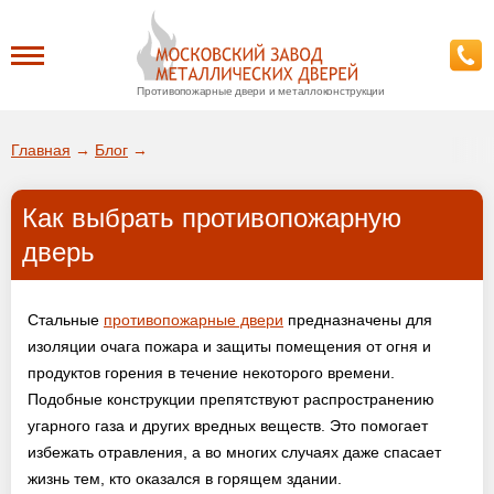
Противопожарные двери и металлоконструкции
Каталог
Главная
→
Блог
→
О заводе
Как выбрать противопожарную
ДА!
дверь
Доставка
ВЫБРАТЬ ДРУГОЙ ГОРОД
Стальные
противопожарные двери
предназначены для
Установка
изоляции очага пожара и защиты помещения от огня и
продуктов горения в течение некоторого времени.
Покупателям
Подобные конструкции препятствуют распространению
угарного газа и других вредных веществ. Это помогает
Галерея
избежать отравления, а во многих случаях даже спасает
жизнь тем, кто оказался в горящем здании.