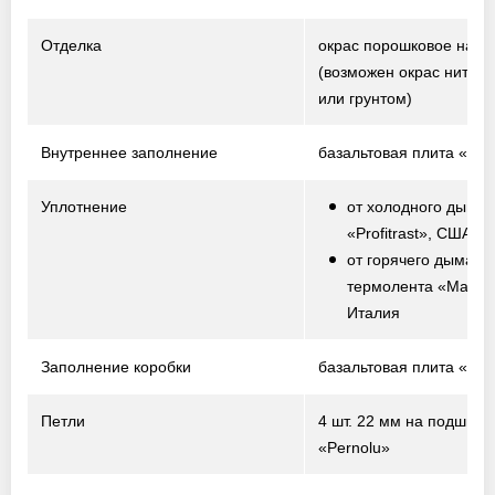
Отделка
окрас порошковое нап
(возможен окрас нитро
или грунтом)
Внутреннее заполнение
базальтовая плита «Te
Уплотнение
от холодного дыма 
«Profitrast», США
от горячего дыма –
термолента «Marvo
Италия
Заполнение коробки
базальтовая плита «Te
Петли
4 шт. 22 мм на подшипн
«Pernolu»