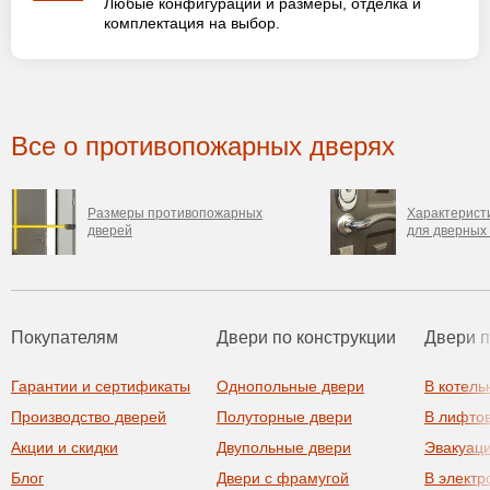
Любые конфигурации и размеры, отделка и
комплектация на выбор.
Все о противопожарных дверях
Размеры противопожарных
Характерист
дверей
для дверных
Покупателям
Двери по конструкции
Двери 
Гарантии и сертификаты
Однопольные двери
В котель
Производство дверей
Полуторные двери
В лифто
Акции и скидки
Двупольные двери
Эвакуац
Блог
Двери с фрамугой
В элект