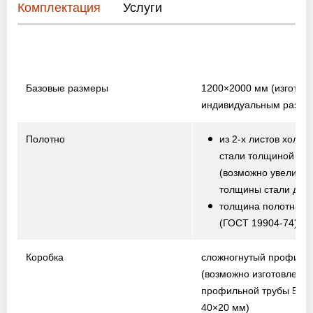
Комплектация
Услуги
Базовые размеры
1200×2000 мм
(изготов
индивидуальным разме
Полотно
из 2-х листов холод
стали толщиной 1,5
(возможно увеличе
толщины стали до 2,
толщина полотна от
(ГОСТ 19904-74)
Коробка
сложногнутый профиль
(возможно изготовление
профильной трубы 50×
40×20 мм)