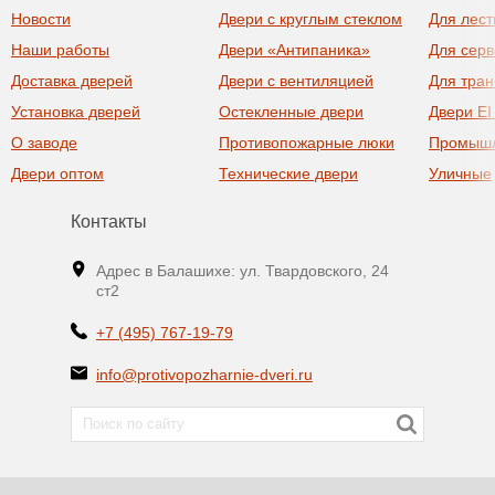
Новости
Двери с круглым стеклом
Для лест
Наши работы
Двери «Антипаника»
Для сер
Доставка дверей
Двери с вентиляцией
Для тра
Установка дверей
Остекленные двери
Двери EI
О заводе
Противопожарные люки
Промыш
Двери оптом
Технические двери
Уличные
Контакты
Адрес в Балашихе: ул. Твардовского, 24
ст2
+7 (495) 767-19-79
info@protivopozharnie-dveri.ru