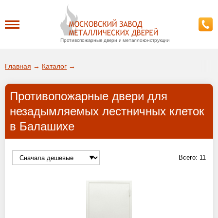
Противопожарные двери и металлоконструкции
Каталог
Главная
→
Каталог
→
О заводе
Противопожарные двери для
ДА!
незадымляемых лестничных клеток
Доставка
в Балашихе
ВЫБРАТЬ ДРУГОЙ ГОРОД
Установка
Всего:
11
Покупателям
Галерея