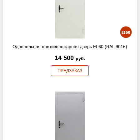
Оптовикам
Новости
Контакты
Однопольная противопожарная дверь EI 60 (RAL 9016)
14 500
руб.
ЗАПРОСИТЬ РАСЧЕТ
ПРЕДЗАКАЗ
+7 (495) 767-19-79
Закажите звонок
Балашиха
и вся область!
info@protivopozharnie-dveri.ru
Работаем без выходных!