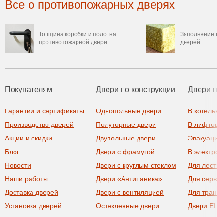
Все о противопожарных дверях
Толщина коробки и полотна
Заполнение 
противопожарной двери
дверей
Покупателям
Двери по конструкции
Двери 
Гарантии и сертификаты
Однопольные двери
В котель
Производство дверей
Полуторные двери
В лифто
Акции и скидки
Двупольные двери
Эвакуац
Блог
Двери с фрамугой
В элект
Новости
Двери с круглым стеклом
Для лест
Наши работы
Двери «Антипаника»
Для сер
Доставка дверей
Двери с вентиляцией
Для тра
Установка дверей
Остекленные двери
Двери EI