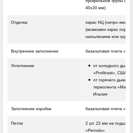
профильной трубы 50х2
40х20 мм)
Отделка
окрас НЦ (нитро-эмаль)
(возможен окрас порош
напылением или грунто
Внутреннее заполнение
базальтовая плита «Te
Уплотнение
от холодного дыма 
«Profitrast», США
от горячего дыма –
термолента «Marvo
Италия
Заполнение коробки
базальтовая плита «Te
Петли
2 шт. 22 мм на подшипн
«Pernolu»