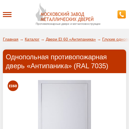
Противопожарные двери и металлоконструкции
Каталог
Главная
→
Каталог
→
Двери EI 60 «Антипаника»
→
Глухие одноп
О заводе
Однопольная противопожарная
ДА!
дверь «Антипаника» (RAL 7035)
Доставка
ВЫБРАТЬ ДРУГОЙ ГОРОД
Установка
Покупателям
Галерея