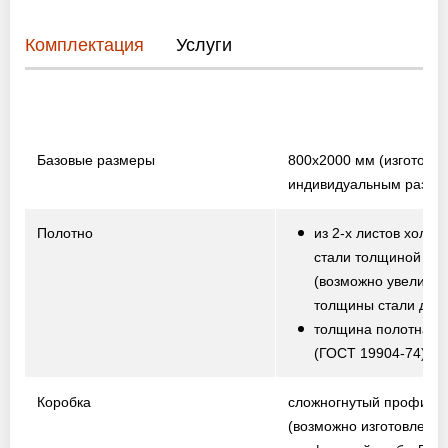
Комплектация
Услуги
Базовые размеры
800х2000 мм
(изготовл
индивидуальным разме
Полотно
из 2-х листов холод
стали толщиной 1,5
(возможно увеличе
толщины стали до 2,
толщина полотна от
(ГОСТ 19904-74)
Коробка
сложногнутый профиль
(возможно изготовление