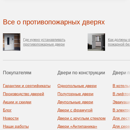
Все о противопожарных дверях
Где нужно устанавливать
Как должны о
противопожарные двери
пожарной бе
Покупателям
Двери по конструкции
Двери 
Гарантии и сертификаты
Однопольные двери
В котель
Производство дверей
Полуторные двери
В лифто
Акции и скидки
Двупольные двери
Эвакуац
Блог
Двери с фрамугой
В элект
Новости
Двери с круглым стеклом
Для лест
Наши работы
Двери «Антипаника»
Для сер