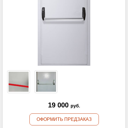
Оптовикам
Новости
Контакты
ЗАПРОСИТЬ РАСЧЕТ
+7 (495) 767-19-79
Закажите звонок
Балашиха
и вся область!
19 000
info@protivopozharnie-dveri.ru
руб.
Работаем без выходных!
ОФОРМИТЬ ПРЕДЗАКАЗ