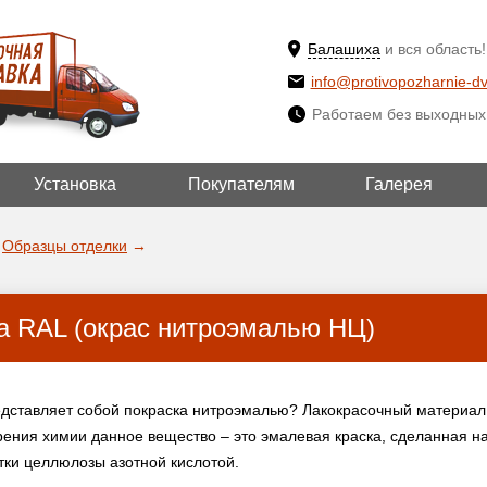
Балашиха
и вся область!
info@protivopozharnie-dv
Работаем без выходных
Установка
Покупателям
Галерея
ВЫБРАТЬ ДРУ
ДА!
ГОРОД
Образцы отделки
→
а RAL (окрас нитроэмалью НЦ)
едставляет собой покраска нитроэмалью? Лакокрасочный материал,
зрения химии данное вещество – это эмалевая краска, сделанная н
тки целлюлозы азотной кислотой.