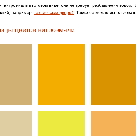
т нитроэмаль в готовом виде, она не требует разбавления водой.
укций, например,
технических дверей
. Также ее можно использоват
зцы цветов нитроэмали