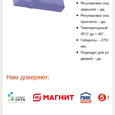
Оптовикам
Регулировка скорос
закрытия – да;
Регулировка скорос
Новости
прихлопа – да;
Температурный режи
Контакты
35°C до + 45°;
Габариты – 279,5х6
мм;
Подходит для улич
ЗАПРОСИТЬ РАСЧЕТ
дверей – да.
+7 (495) 767-19-79
Закажите звонок
Нам доверяют:
Балашиха
и вся область!
info@protivopozharnie-dveri.ru
Работаем без выходных!