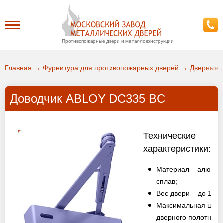
Противопожарные двери и металлоконструкции
Каталог
Главная
→
Фурнитура для противопожарных дверей
→
Дверные 
О заводе
Доводчик ABLOY DC335 BC
ДА!
Доставка
ВЫБРАТЬ ДРУГОЙ ГОРОД
Технические
Установка
характеристики:
Материал – алюмин
Покупателям
сплав;
Вес двери – до 100 к
Галерея
Максимальная шир
дверного полотна –