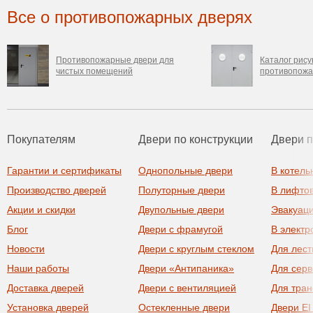
Все о противопожарных дверях
Противопожарные двери для
Каталог рису
чистых помещений
противопожа
Покупателям
Двери по конструкции
Двери 
Гарантии и сертификаты
Однопольные двери
В котель
Производство дверей
Полуторные двери
В лифто
Акции и скидки
Двупольные двери
Эвакуац
Блог
Двери с фрамугой
В элект
Новости
Двери с круглым стеклом
Для лест
Наши работы
Двери «Антипаника»
Для сер
Доставка дверей
Двери с вентиляцией
Для тра
Установка дверей
Остекленные двери
Двери EI