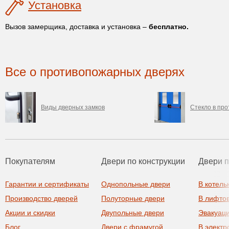
Установка
Вызов замерщика, доставка и установка –
бесплатно.
Все о противопожарных дверях
Виды дверных замков
Стекло в пр
Покупателям
Двери по конструкции
Двери 
Гарантии и сертификаты
Однопольные двери
В котель
Производство дверей
Полуторные двери
В лифто
Акции и скидки
Двупольные двери
Эвакуац
Блог
Двери с фрамугой
В элект