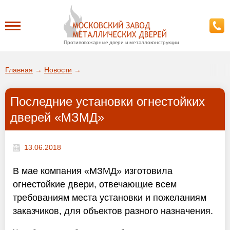
Противопожарные двери и металлоконструкции
Каталог
Главная
→
Новости
→
О заводе
Последние установки огнестойких
ДА!
дверей «МЗМД»
Доставка
ВЫБРАТЬ ДРУГОЙ ГОРОД
13.06.2018
Установка
В мае компания «МЗМД» изготовила
Покупателям
огнестойкие двери, отвечающие всем
требованиям места установки и пожеланиям
Галерея
заказчиков, для объектов разного назначения.