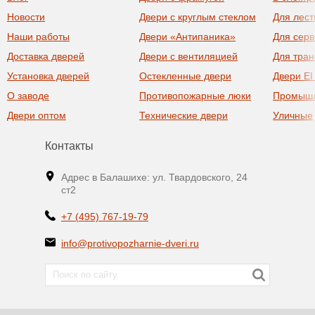
Новости
Двери с круглым стеклом
Для лест
Наши работы
Двери «Антипаника»
Для сер
Доставка дверей
Двери с вентиляцией
Для тра
Установка дверей
Остекленные двери
Двери EI
О заводе
Противопожарные люки
Промыш
Двери оптом
Технические двери
Уличные
Контакты
Адрес в Балашихе: ул. Твардовского, 24
ст2
+7 (495) 767-19-79
info@protivopozharnie-dveri.ru