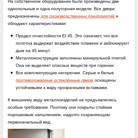
На собственном оборудовании были произведены две
Оптовикам
однопольные и одна полуторная модели. Все двери
предназначены
для производственных предприятий
и
Новости
обладают характеристиками:
Предел огнестойкости EI 45. Это означает, что все
Контакты
полотна выдержат воздействие пламени и заблокируют
дым на 45 минут.
Металлоконструкции заполнены минеральной плитой.
ЗАПРОСИТЬ РАСЧЕТ
Она не выделяет опасных веществ при горении.
Все комплектующие негорючие. Серые и белые
+7 (495) 767-19-79
противопожарные остеклённые двери
оснащены
Закажите звонок
устойчивыми к жару прозрачными вставками.
К внешнему виду металлоизделий не предъявлялись
Балашиха
и вся область!
особые требования. Поэтому они покрыты стойким
info@protivopozharnie-dveri.ru
порошковым напылением, надолго сохраняющим
первоначальный вид.
Работаем без выходных!