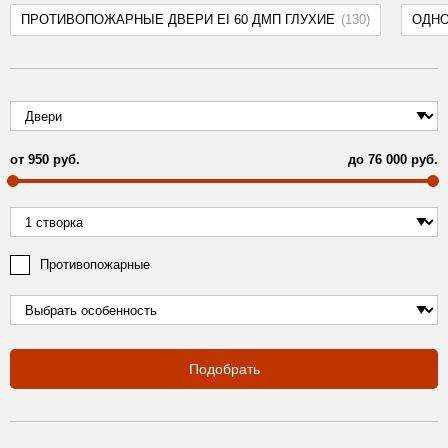
ПРОТИВОПОЖАРНЫЕ ДВЕРИ EI 60 ДМП ГЛУХИЕ
(130)
ОДН
от
950
руб.
до
76 000
руб.
Противопожарные
Подобрать