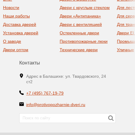
Новости
Двери с круглым стеклом
Для лест
Наши работы
Двери «Антипаника»
Для сер
Доставка дверей
Двери с вентиляцией
Для тра
Установка дверей
Остекленные двери
Двери EI
О заводе
Противопожарные люки
Промыш
Двери оптом
Технические двери
Уличные
Контакты
Адрес в Балашихе: ул. Твардовского, 24
ст2
+7 (495) 767-19-79
info@protivopozharnie-dveri.ru