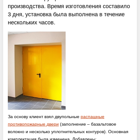
Оптовикам
производства. Время изготовления составило
3 дня, установка была выполнена в течение
Новости
нескольких часов.
Контакты
ЗАПРОСИТЬ РАСЧЕТ
+7 (495) 767-19-79
Закажите звонок
Балашиха
и вся область!
info@protivopozharnie-dveri.ru
За основу клиент взял двупольные
распашные
противопожарные двери
(заполнение – базальтовое
Работаем без выходных!
волокно и несколько уплотнительных контуров). Основная
комплектация была изменена. Добавлены: