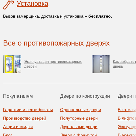
Установка
Вызов замерщика, доставка и установка –
бесплатно.
Все о противопожарных дверях
Эксплуатация противопожарных
Как выбрать
дверей
дверь
Покупателям
Двери по конструкции
Двери 
Гарантии и сертификаты
Однопольные двери
В котель
Производство дверей
Полуторные двери
В лифто
Акции и скидки
Двупольные двери
Эвакуац
Блог
Двери с фрамугой
В элект