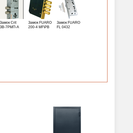
Замок Crit
Замок FUARO
Замок FUARO
ЗВ-7РМП-А
200-4 MF\РВ
FL 0432