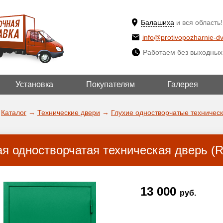
Балашиха
и вся область!
info@protivopozharnie-dv
Работаем без выходных
Установка
Покупателям
Галерея
ВЫБРАТЬ ДРУ
ДА!
ГОРОД
Каталог
→
Технические двери
→
Глухие одностворчатые техничес
ая одностворчатая техническая дверь (R
13 000
руб.