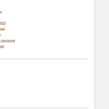
р:
 НЦ)
ние
и
а металле
ей
: