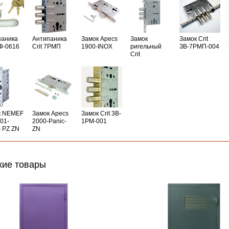
паника
Антипаника
Замок Apecs
Замок
Замок Crit
РФ-0616
Crit 7РМП
1900-INOX
ригельный
ЗВ-7РМП-004
Crit
к NEMEF
Замок Apecs
Замок Crit 3B-
01-
2000-Panic-
1PM-001
 PZ ZN
ZN
ие товары