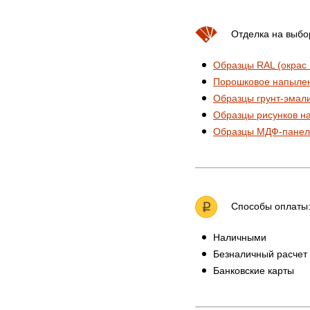
Отделка на выбо
Образцы RAL (окрас
Порошковое напыле
Образцы грунт-эмал
Образцы рисунков н
Образцы МДФ-панел
Способы оплаты
Наличными
Безналичный расчет
Банковские карты