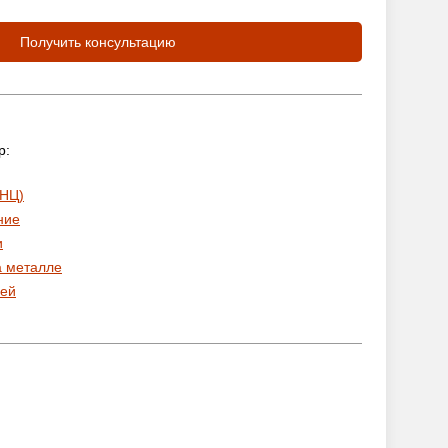
Получить консультацию
р:
 НЦ)
ние
и
а металле
ей
: