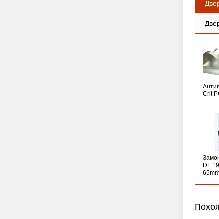
Две
Две
Анти
Crit 
Замо
DL 19
65mm
Похож