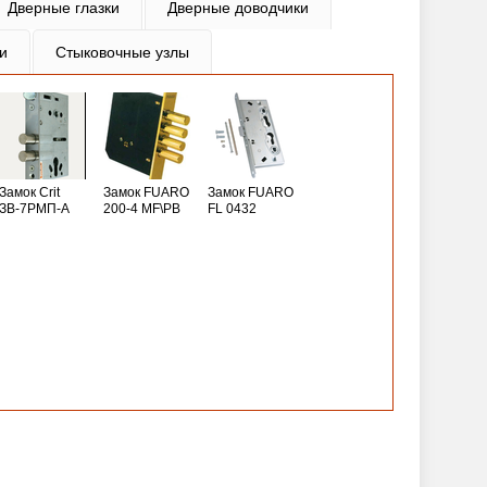
Дверные глазки
Дверные доводчики
и
Стыковочные узлы
Замок Crit
Замок FUARO
Замок FUARO
ЗВ-7РМП-А
200-4 MF\РВ
FL 0432