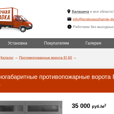
Балашиха
и вся область!
info@protivopozharnie-dv
Работаем без выходных
Установка
Покупателям
Галерея
ВЫБРАТЬ ДРУ
ДА!
ГОРОД
Каталог
→
Противопожарные ворота EI 60
→
ногабаритные противопожарные ворота E
)
35 000
2
руб./м