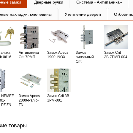
рные замки
Дверные ручки
Система «Антипаника»
рные накладки, ключевины
Утепление дверей
Отбойник
паника
Антипаника
Замок Apecs
Замок
Замок Crit
РФ-0616
Crit 7РМП
1900-INOX
ригельный
ЗВ-7РМП-004
Crit
к NEMEF
Замок Apecs
Замок Crit 3B-
01-
2000-Panic-
1PM-001
 PZ ZN
ZN
ие товары