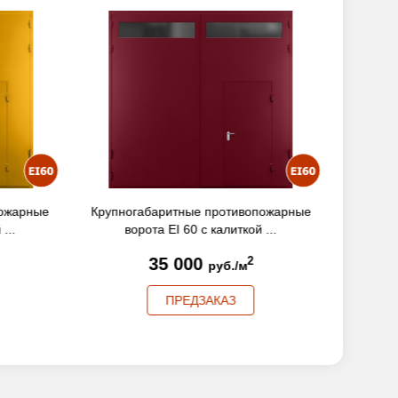
пожарные
Распашные противопожарные ворота EI
Распашны
...
60 (RAL 5018)
22 000
2
руб./м
ПРЕДЗАКАЗ