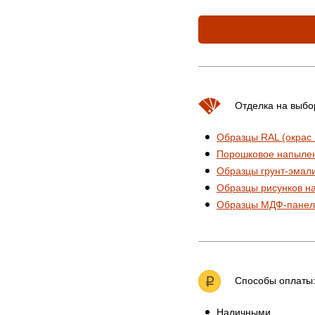
Отделка на выбо
Образцы RAL (окрас
Порошковое напыле
Образцы грунт-эмал
Образцы рисунков н
Образцы МДФ-панел
Способы оплаты
Наличными