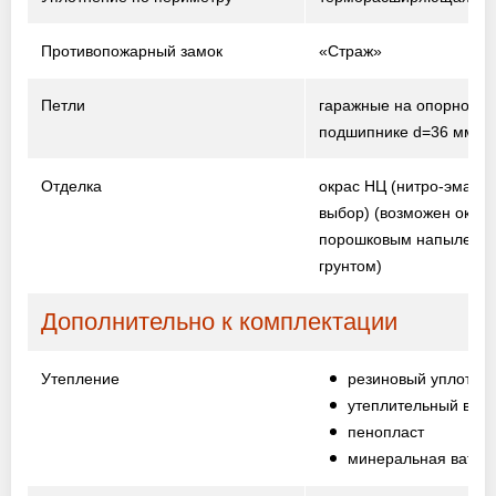
Противопожарный замок
«Страж»
Петли
гаражные на опорном
подшипнике d=36 мм
Отделка
окрас НЦ (нитро-эмаль,
выбор)
(возможен окрас
порошковым напыление
грунтом)
Дополнительно к комплектации
Утепление
резиновый уплотни
утеплительный вали
пенопласт
минеральная вата