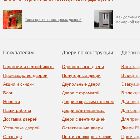
Как должны о
Типы противопожарных дверей
пожарной бе
Покупателям
Двери по конструкции
Двери 
Гарантии и сертификаты
Однопольные двери
В котель
Производство дверей
Полуторные двери
В лифто
Акции и скидки
Двупольные двери
Эвакуац
Блог
Двери с фрамугой
В элект
Новости
Двери с круглым стеклом
Для лест
Наши работы
Двери «Антипаника»
Для сер
Доставка дверей
Двери с вентиляцией
Для тра
Установка дверей
Остекленные двери
Двери EI
О заводе
Противопожарные люки
Промыш