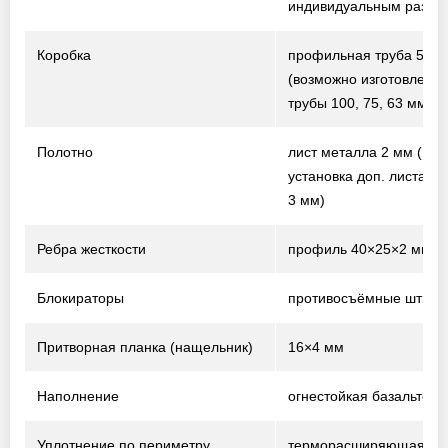
индивидуальным разме
Коробка
профильная труба 50×
(возможно изготовление
трубы 100, 75, 63 мм)
Полотно
лист металла 2 мм
(воз
установка доп. листа т
3 мм)
Ребра жесткости
профиль 40×25×2 мм
Блокираторы
противосъёмные штыри
Притворная планка (нащельник)
16×4 мм
Наполнение
огнестойкая базальтова
Уплотнение по периметру
терморасширяющаяся 