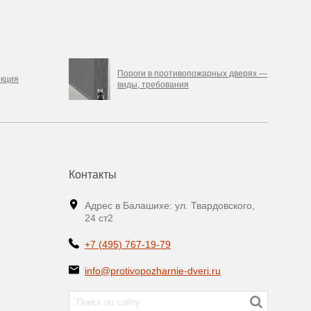
Пороги в противопожарных дверях —
кция
виды, требования
Контакты
Адрес в Балашихе: ул. Твардовского,
24 ст2
+7 (495) 767-19-79
info@protivopozharnie-dveri.ru