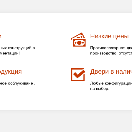
и
Низкие цены
ых конструкций в
Противопожарная две
ументации!
производство, отсутс
одукция
Двери в налич
ное осблуживаие ,
Любые конфигурации 
на выбор.