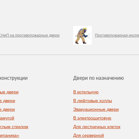
СНиП на противопожарные двери
Противопожарная инспе
конструкции
Двери по назначению
ые двери
В котельную
е двери
В лифтовые холлы
е двери
Эвакуационные двери
рамугой
В электрощитовую
углым стеклом
Для лестничных клеток
типаника»
Для серверной