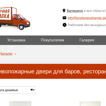
Балашиха
и вся область!
info@protivopozharnie-dv
Работаем без выходных
Установка
Покупателям
Галерея
ВЫБРАТЬ ДРУ
ДА!
ГОРОД
Каталог
→
ивопожарные двери для баров, рестора