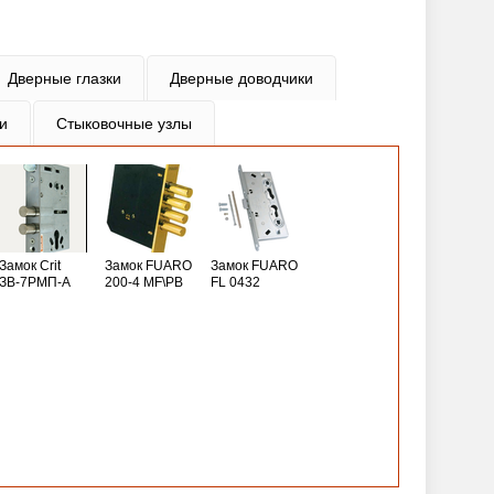
Дверные глазки
Дверные доводчики
и
Стыковочные узлы
Замок Crit
Замок FUARO
Замок FUARO
ЗВ-7РМП-А
200-4 MF\РВ
FL 0432