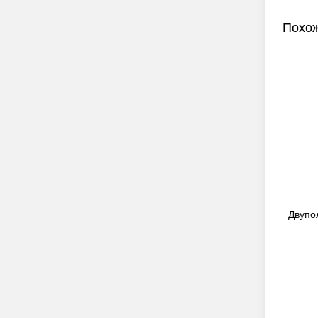
Похож
я дверь EI
Двупольная противопожарная дверь EI
Двупо
60 (RAL 6021)
26 500
руб.
ПРЕДЗАКАЗ