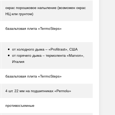
окрас порошковое напыление
(возможен окрас
НЦ или грунтом)
базальтовая плита «TermoSteps»
от холодного дыма – «Profitrast», США
от горячего дыма – термолента «Marvon»,
Италия
базальтовая плита «TermoSteps»
4 шт. 22 мм на подшипниках «Pernolu»
противосъемные