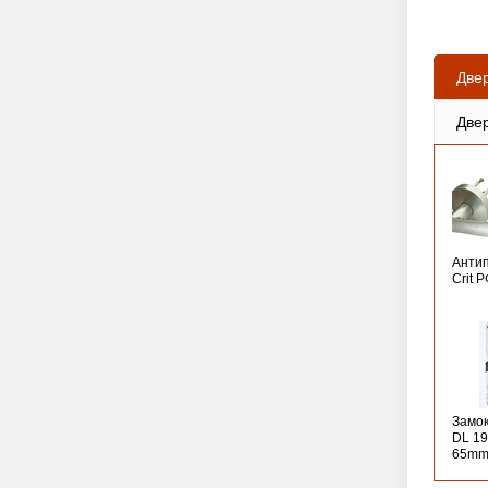
Две
Две
Анти
Crit 
Замо
DL 19
65mm