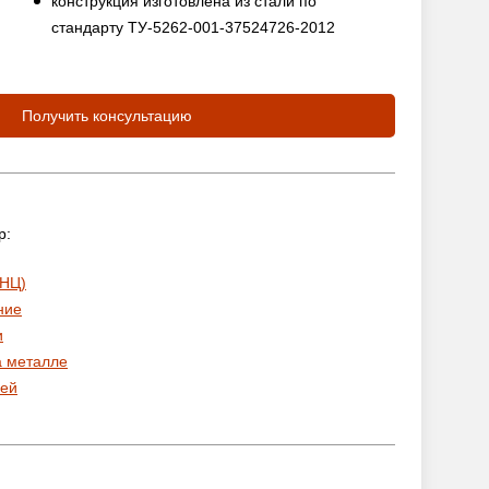
конструкция изготовлена из стали по
стандарту ТУ-5262-001-37524726-2012
Получить консультацию
р:
 НЦ)
ние
и
а металле
ей