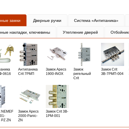
рные замки
Дверные ручки
Система «Антипаника»
рные накладки, ключевины
Утепление дверей
Отбойник
паника
Антипаника
Замок Apecs
Замок
Замок Crit
РФ-0616
Crit 7РМП
1900-INOX
ригельный
ЗВ-7РМП-004
Crit
к NEMEF
Замок Apecs
Замок Crit 3B-
01-
2000-Panic-
1PM-001
 PZ ZN
ZN