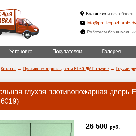
Балашиха
и вся область!
info@protivopozharnie-dv
Работаем без выходных
Установка
Покупателям
Галерея
ВЫБРАТЬ ДРУ
ДА!
ГОРОД
Каталог
→
Противопожарные двери EI 60 ДМП глухие
→
Глухие дв
ольная глухая противопожарная дверь 
 6019)
26 500
руб.