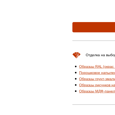
Отделка на выбо
Образцы RAL (окрас
Порошковое напыле
Образцы грунт-эмал
Образцы рисунков н
Образцы МДФ-панел