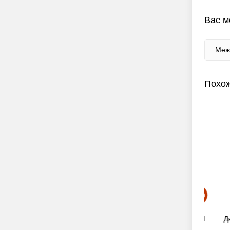
Вас м
Меж
Похож
я дверь EI
Двупольная противопожарная дверь EI
Двупо
60 (RAL 3015)