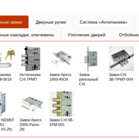
рные замки
Дверные ручки
Система «Антипаника»
рные накладки, ключевины
Утепление дверей
Отбойник
паника
Антипаника
Замок Apecs
Замок
Замок Crit
РФ-0616
Crit 7РМП
1900-INOX
ригельный
ЗВ-7РМП-004
Crit
к NEMEF
Замок Apecs
Замок Crit 3B-
01-
2000-Panic-
1PM-001
 PZ ZN
ZN