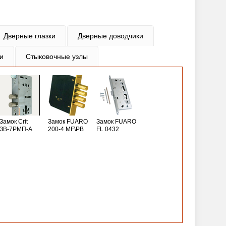
Дверные глазки
Дверные доводчики
и
Стыковочные узлы
Замок Crit
Замок FUARO
Замок FUARO
ЗВ-7РМП-А
200-4 MF\РВ
FL 0432