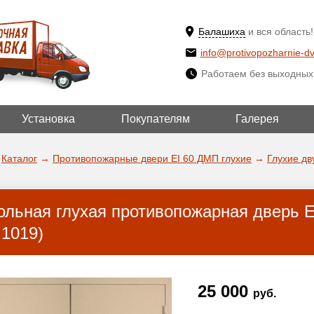
Балашиха
и вся область!
info@protivopozharnie-dv
Работаем без выходных
Установка
Покупателям
Галерея
ВЫБРАТЬ ДРУ
ДА!
ГОРОД
Каталог
→
Противопожарные двери EI 60 ДМП глухие
→
Глухие дв
ольная глухая противопожарная дверь 
 1019)
25 000
руб.