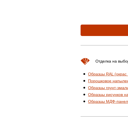
Отделка на выбо
Образцы RAL (окрас
Порошковое напыле
Образцы грунт-эмал
Образцы рисунков н
Образцы МДФ-панел