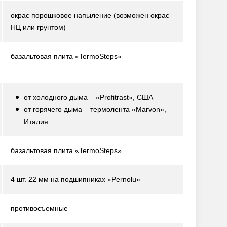
окрас порошковое напыление
(возможен окрас
НЦ или грунтом)
базальтовая плита «TermoSteps»
от холодного дыма – «Profitrast», США
от горячего дыма – термолента «Marvon»,
Италия
базальтовая плита «TermoSteps»
4 шт. 22 мм на подшипниках «Pernolu»
противосъемные