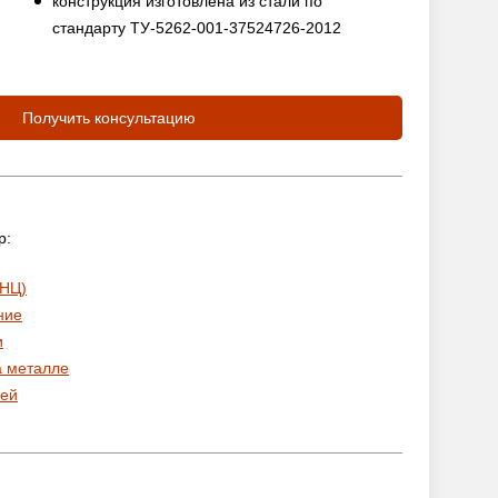
конструкция изготовлена из стали по
стандарту ТУ-5262-001-37524726-2012
Получить консультацию
р:
 НЦ)
ние
и
а металле
ей