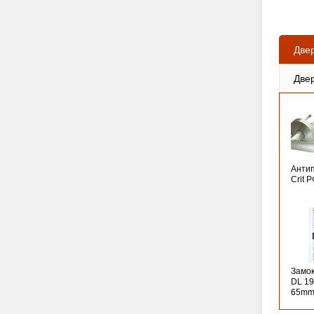
Две
Две
Анти
Crit 
Замо
DL 19
65mm