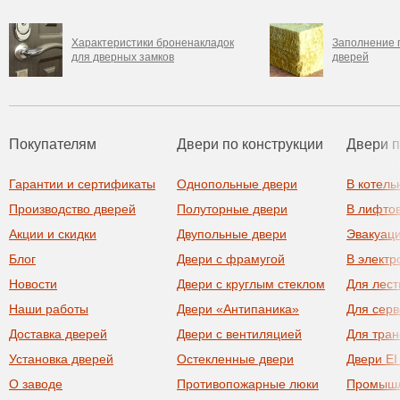
Характеристики броненакладок
Заполнение 
для дверных замков
дверей
Покупателям
Двери по конструкции
Двери 
Гарантии и сертификаты
Однопольные двери
В котель
Производство дверей
Полуторные двери
В лифто
Акции и скидки
Двупольные двери
Эвакуац
Блог
Двери с фрамугой
В элект
Новости
Двери с круглым стеклом
Для лест
Наши работы
Двери «Антипаника»
Для сер
Доставка дверей
Двери с вентиляцией
Для тра
Установка дверей
Остекленные двери
Двери EI
О заводе
Противопожарные люки
Промыш