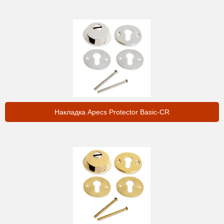
Накладка Apecs Protector Basic-CR