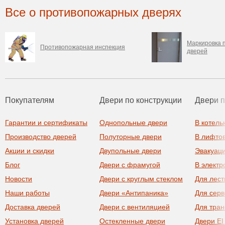
Все о противопожарных дверях
Маркировка 
Противопожарная инспекция
дверей
Покупателям
Двери по конструкции
Двери 
Гарантии и сертификаты
Однопольные двери
В котель
Производство дверей
Полуторные двери
В лифто
Акции и скидки
Двупольные двери
Эвакуац
Блог
Двери с фрамугой
В элект
Новости
Двери с круглым стеклом
Для лест
Наши работы
Двери «Антипаника»
Для сер
Доставка дверей
Двери с вентиляцией
Для тра
Установка дверей
Остекленные двери
Двери EI