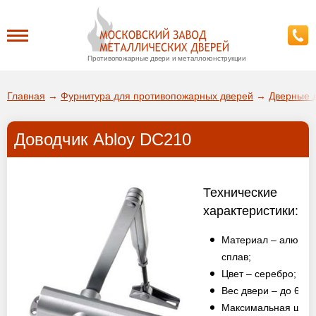
Противопожарные двери и металлоконструкции
Каталог
Главная
→
Фурнитура для противопожарных дверей
→
Дверные 
О заводе
Доводчик Abloy DC210
ДА!
Доставка
ВЫБРАТЬ ДРУГОЙ ГОРОД
Технические
Установка
характеристики:
Материал – алюмин
Покупателям
сплав;
Цвет – серебро;
Галерея
Вес двери – до 60 кг
Максимальная шир