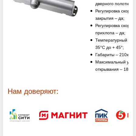
Оптовикам
дверного полотна –
Регулировка скорос
закрытия – да;
Новости
Регулировка скорос
прихлопа – да;
Контакты
Температурный режи
35°C до + 45°;
Габариты – 210х42х
Максимальный угол
ЗАПРОСИТЬ РАСЧЕТ
открывания – 180°.
+7 (495) 767-19-79
Закажите звонок
Нам доверяют:
Балашиха
и вся область!
info@protivopozharnie-dveri.ru
Работаем без выходных!