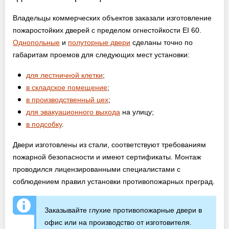
Оптовикам
Владельцы коммерческих объектов заказали изготовление
пожаростойких дверей с пределом огнестойкости EI 60.
Новости
Однопольные
и
полуторные двери
сделаны точно по
габаритам проемов для следующих мест установки:
Контакты
для лестничной клетки
;
в складское помещение
;
в производственный цех
;
ЗАПРОСИТЬ РАСЧЕТ
для эвакуационного выхода
на улицу;
в подсобку
.
+7 (495) 767-19-79
Закажите звонок
Двери изготовлены из стали, соответствуют требованиям
пожарной безопасности и имеют сертификаты. Монтаж
проводился лицензированными специалистами с
Балашиха
и вся область!
соблюдением правил установки противопожарных преград.
info@protivopozharnie-dveri.ru
Работаем без выходных!
Заказывайте глухие противопожарные двери в
офис или на производство от изготовителя.