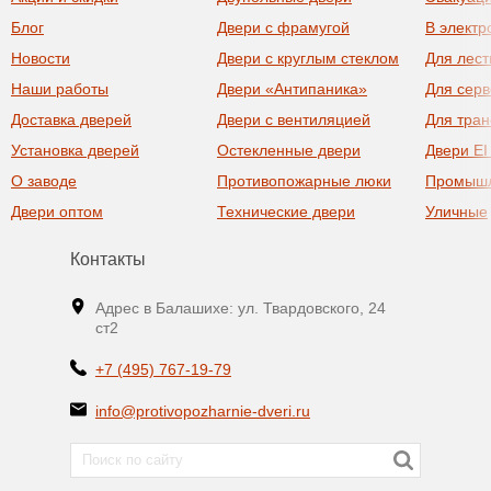
Блог
Двери с фрамугой
В элект
Новости
Двери с круглым стеклом
Для лест
Наши работы
Двери «Антипаника»
Для сер
Доставка дверей
Двери с вентиляцией
Для тра
Установка дверей
Остекленные двери
Двери EI
О заводе
Противопожарные люки
Промыш
Двери оптом
Технические двери
Уличные
Контакты
Адрес в Балашихе: ул. Твардовского, 24
ст2
+7 (495) 767-19-79
info@protivopozharnie-dveri.ru