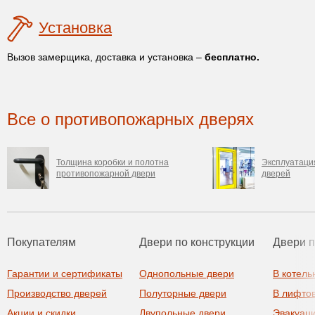
Установка
Вызов замерщика, доставка и установка –
бесплатно.
Все о противопожарных дверях
Толщина коробки и полотна
Эксплуатаци
противопожарной двери
дверей
Покупателям
Двери по конструкции
Двери 
Гарантии и сертификаты
Однопольные двери
В котель
Производство дверей
Полуторные двери
В лифто
Акции и скидки
Двупольные двери
Эвакуац