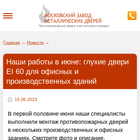
Противопожарные двери и металлоконструкции
Каталог
Главная
→
Новости
→
О заводе
Наши работы в июне: глухие двери
ДА!
EI 60 для офисных и
Доставка
производственных зданий
ВЫБРАТЬ ДРУГОЙ ГОРОД
Установка
15.06.2023
Покупателям
В первой половине июня наши специалисты
выполнили монтаж противопожарных дверей
Галерея
в нескольких производственных и офисных
зданиях. Смотрите фото и описание.