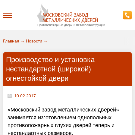
Противопожарные двери и металлоконструкции
Каталог
Главная
→
Новости
→
О заводе
Производство и установка
ДА!
нестандартной (широкой)
Доставка
огнестойкой двери
ВЫБРАТЬ ДРУГОЙ ГОРОД
Установка
10.02.2017
Покупателям
«Московский завод металлических дверей»
занимается изготовлением однопольных
Галерея
противопожарных глухих дверей теперь и
нестандартных размеров.