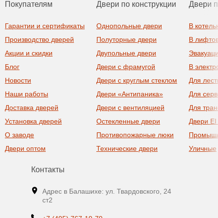
Покупателям
Двери по конструкции
Двери 
Гарантии и сертификаты
Однопольные двери
В котель
Производство дверей
Полуторные двери
В лифто
Акции и скидки
Двупольные двери
Эвакуац
Блог
Двери с фрамугой
В элект
Новости
Двери с круглым стеклом
Для лест
Наши работы
Двери «Антипаника»
Для сер
Доставка дверей
Двери с вентиляцией
Для тра
Установка дверей
Остекленные двери
Двери EI
О заводе
Противопожарные люки
Промыш
Двери оптом
Технические двери
Уличные
Контакты
Адрес в Балашихе: ул. Твардовского, 24
ст2