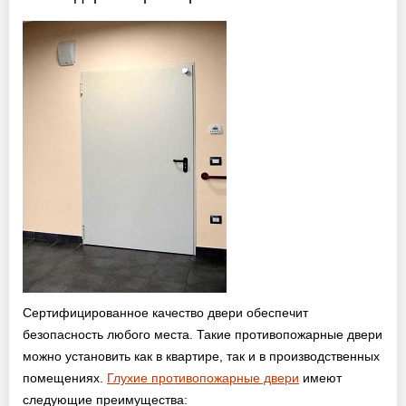
Оптовикам
Новости
Контакты
ЗАПРОСИТЬ РАСЧЕТ
+7 (495) 767-19-79
Закажите звонок
Балашиха
и вся область!
Сертифицированное качество двери обеспечит
безопасность любого места. Такие противопожарные двери
info@protivopozharnie-dveri.ru
можно установить как в квартире, так и в производственных
Работаем без выходных!
помещениях.
Глухие противопожарные двери
имеют
следующие преимущества: