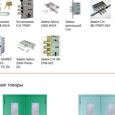
паника
Антипаника
Замок Apecs
Замок
Замок Crit
РФ-0616
Crit 7РМП
1900-INOX
ригельный
ЗВ-7РМП-004
Crit
к NEMEF
Замок Apecs
Замок Crit 3B-
01-
2000-Panic-
1PM-001
 PZ ZN
ZN
ие товары