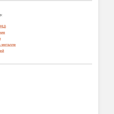
р:
 НЦ)
ние
и
а металле
ей
: