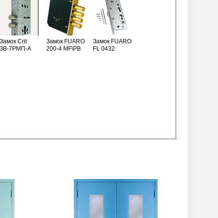
Замок Crit
Замок FUARO
Замок FUARO
ЗВ-7РМП-А
200-4 MF\РВ
FL 0432