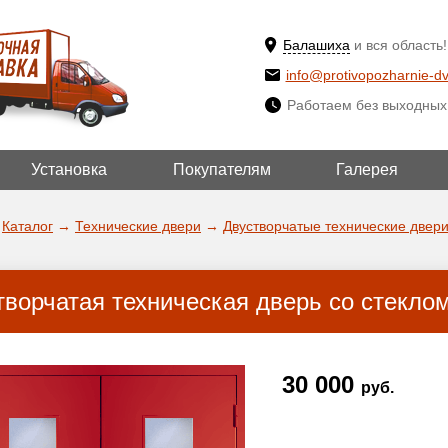
Балашиха
и вся область!
info@protivopozharnie-dv
Работаем без выходных
Установка
Покупателям
Галерея
ВЫБРАТЬ ДРУ
ДА!
ГОРОД
Каталог
→
Технические двери
→
Двустворчатые технические двери
творчатая техническая дверь со стеклом
30 000
руб.