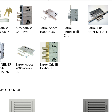
паника
Антипаника
Замок Apecs
Замок
Замок Crit
РФ-0616
Crit 7РМП
1900-INOX
ригельный
ЗВ-7РМП-004
Crit
к NEMEF
Замок Apecs
Замок Crit 3B-
01-
2000-Panic-
1PM-001
 PZ ZN
ZN
ие товары