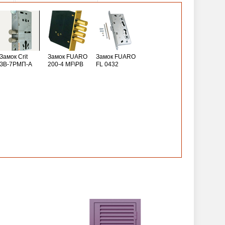
Замок Crit
Замок FUARO
Замок FUARO
ЗВ-7РМП-А
200-4 MF\РВ
FL 0432