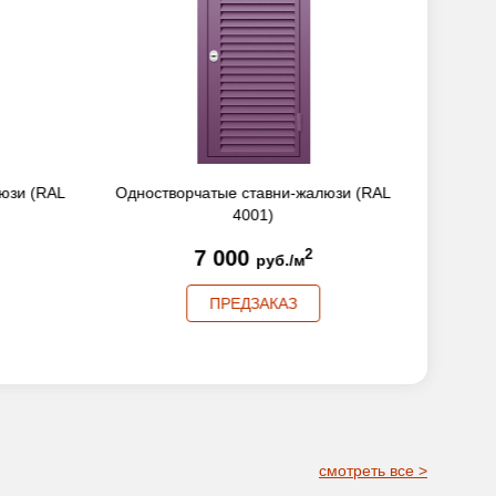
юзи (RAL
Одностворчатые ставни-жалюзи (RAL
Одност
4001)
7 000
2
руб./м
ПРЕДЗАКАЗ
смотреть все >