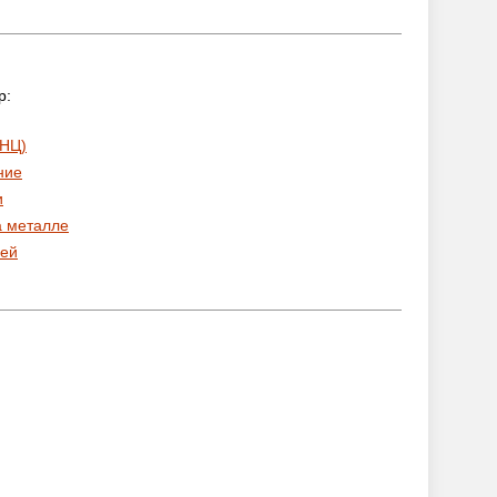
р:
 НЦ)
ние
и
а металле
ей
: