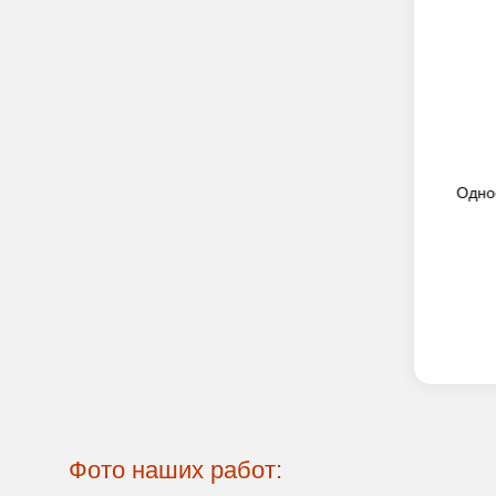
алюзи (RAL
Одностворчатые ставни-жалюзи (RAL
Однос
1006)
7 000
2
руб./м
ПРЕДЗАКАЗ
Фото наших работ: