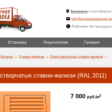
Балашиха
и вся область!
info@protivopozharnie-dv
Работаем без выходных
Установка
Покупателям
Галерея
ВЫБРАТЬ ДРУ
ДА!
ГОРОД
Каталог
→
Ставни-жалюзи
→
Одностворчатые ставни-жалюзи
→
створчатые ставни-жалюзи (RAL 2011)
7 000
2
руб./м