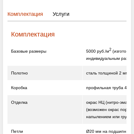
Комплектация
Услуги
Комплектация
2
5000 руб./м
(изготовле
Базовые размеры
индивидуальным разме
Полотно
сталь толщиной 2 мм
Коробка
профильная труба 40×2
Отделка
окрас НЦ (нитро-эмаль)
(возможен окрас порош
напылением или грунто
Петли
Ø20 мм на подшипника