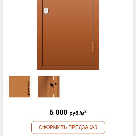
Оптовикам
Новости
Контакты
ЗАПРОСИТЬ РАСЧЕТ
+7 (495) 767-19-79
Закажите звонок
Балашиха
и вся область!
5 000
2
info@protivopozharnie-dveri.ru
руб./м
Работаем без выходных!
ОФОРМИТЬ ПРЕДЗАКАЗ