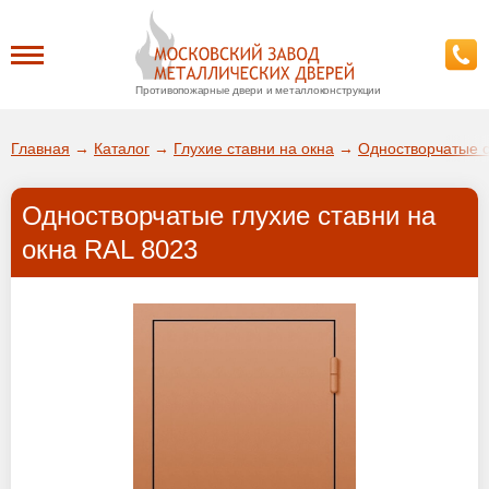
Противопожарные двери и металлоконструкции
Каталог
Главная
→
Каталог
→
Глухие ставни на окна
→
Одностворчатые с
О заводе
Одностворчатые глухие ставни на
ДА!
окна RAL 8023
Доставка
ВЫБРАТЬ ДРУГОЙ ГОРОД
Установка
Покупателям
Галерея