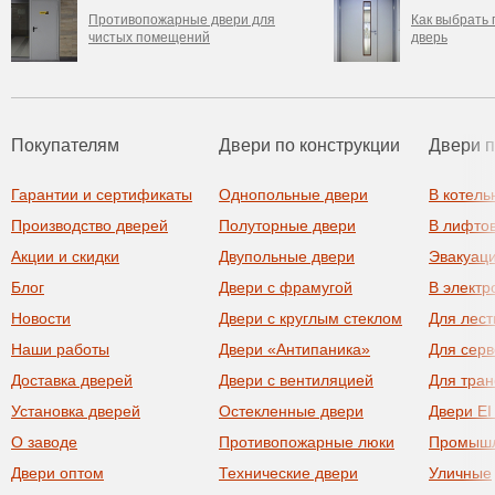
Противопожарные двери для
Как выбрать
чистых помещений
дверь
Покупателям
Двери по конструкции
Двери 
Гарантии и сертификаты
Однопольные двери
В котель
Производство дверей
Полуторные двери
В лифто
Акции и скидки
Двупольные двери
Эвакуац
Блог
Двери с фрамугой
В элект
Новости
Двери с круглым стеклом
Для лест
Наши работы
Двери «Антипаника»
Для сер
Доставка дверей
Двери с вентиляцией
Для тра
Установка дверей
Остекленные двери
Двери EI
О заводе
Противопожарные люки
Промыш
Двери оптом
Технические двери
Уличные