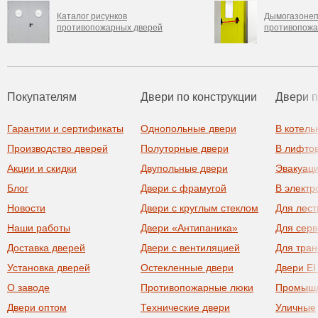
Каталог рисунков
Дымогазоне
противопожарных дверей
противопожа
Покупателям
Двери по конструкции
Двери 
Гарантии и сертификаты
Однопольные двери
В котель
Производство дверей
Полуторные двери
В лифто
Акции и скидки
Двупольные двери
Эвакуац
Блог
Двери с фрамугой
В элект
Новости
Двери с круглым стеклом
Для лест
Наши работы
Двери «Антипаника»
Для сер
Доставка дверей
Двери с вентиляцией
Для тра
Установка дверей
Остекленные двери
Двери EI
О заводе
Противопожарные люки
Промыш
Двери оптом
Технические двери
Уличные