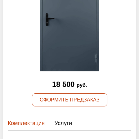
Оптовикам
Новости
Контакты
ЗАПРОСИТЬ РАСЧЕТ
+7 (495) 767-19-79
18 500
руб.
Закажите звонок
ОФОРМИТЬ ПРЕДЗАКАЗ
Балашиха
и вся область!
info@protivopozharnie-dveri.ru
Комплектация
Услуги
Работаем без выходных!