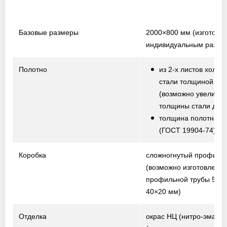
Базовые размеры
2000×800 мм
(изготовл
индивидуальным разме
Полотно
из 2-х листов холод
стали толщиной 1,5
(возможно увеличе
толщины стали до 2,
толщина полотна от
(ГОСТ 19904-74)
Коробка
сложногнутый профиль
(возможно изготовление
профильной трубы 50×
40×20 мм)
Отделка
окрас НЦ (нитро-эмаль)