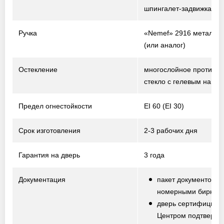
шпингалет-задвижка
Ручка
«Nemef» 2916 металл /
(или аналог)
Остекление
многослойное противо
стекло с гелевым напо
Предел огнестойкости
EI 60 (EI 30)
Срок изготовления
2-3 рабочих дня
Гарантия на дверь
3 года
Документация
пакет документов с
номерными биркам
дверь сертифициро
Центром подтвержд