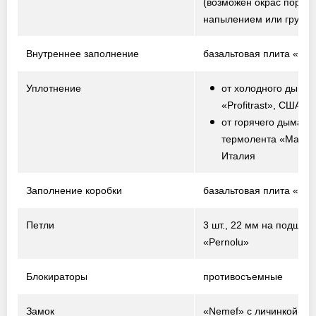
(возможен окрас порош
напылением или грунто
Внутреннее заполнение
базальтовая плита «Te
Уплотнение
от холодного дыма 
«Profitrast», США
от горячего дыма –
термолента «Marvo
Италия
Заполнение коробки
базальтовая плита «Te
Петли
3 шт., 22 мм на подшип
«Pernolu»
Блокираторы
противосъемные
Замок
«Nemef» с личинкой-ци