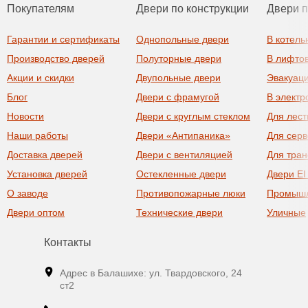
Покупателям
Двери по конструкции
Двери 
Гарантии и сертификаты
Однопольные двери
В котель
Производство дверей
Полуторные двери
В лифто
Акции и скидки
Двупольные двери
Эвакуац
Блог
Двери с фрамугой
В элект
Новости
Двери с круглым стеклом
Для лест
Наши работы
Двери «Антипаника»
Для сер
Доставка дверей
Двери с вентиляцией
Для тра
Установка дверей
Остекленные двери
Двери EI
О заводе
Противопожарные люки
Промыш
Двери оптом
Технические двери
Уличные
Контакты
Адрес в Балашихе: ул. Твардовского, 24
ст2