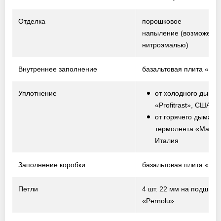
Отделка
порошковое
напыление
(возможен о
нитроэмалью)
Внутреннее заполнение
базальтовая плита «Te
Уплотнение
от холодного дыма 
«Profitrast», США
от горячего дыма –
термолента «Marvo
Италия
Заполнение коробки
базальтовая плита «Te
Петли
4 шт. 22 мм на подшипн
«Pernolu»