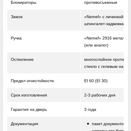
Блокираторы
противосъемные
Замок
«Nemef» с личинкой-ци
шпингалет-задвижка
Ручка
«Nemef» 2916 металл /
(или аналог)
Остекление
многослойное противо
стекло с гелевым напо
Предел огнестойкости
EI 60 (EI 30)
Срок изготовления
2-3 рабочих дня
Гарантия на дверь
3 года
Документация
пакет документов с
номерными биркам