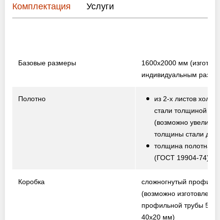
Комплектация
Услуги
Базовые размеры
1600х2000 мм
(изготов
индивидуальным разме
Полотно
из 2-х листов холод
стали толщиной 1,5
(возможно увеличе
толщины стали до 2,
толщина полотна от
(ГОСТ 19904-74)
Коробка
сложногнутый профиль
(возможно изготовление
профильной трубы 50х2
40х20 мм)