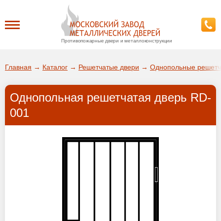
Противопожарные двери и металлоконструкции
Каталог
Главная
→
Каталог
→
Решетчатые двери
→
Однопольные решетч
О заводе
Однопольная решетчатая дверь RD-
ДА!
001
Доставка
ВЫБРАТЬ ДРУГОЙ ГОРОД
Установка
Покупателям
Галерея