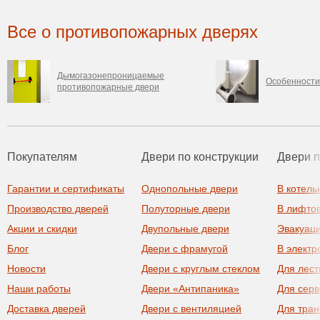
Все о противопожарных дверях
Дымогазонепроницаемые
Особенности
противопожарные двери
Покупателям
Двери по конструкции
Двери 
Гарантии и сертификаты
Однопольные двери
В котель
Производство дверей
Полуторные двери
В лифто
Акции и скидки
Двупольные двери
Эвакуац
Блог
Двери с фрамугой
В элект
Новости
Двери с круглым стеклом
Для лест
Наши работы
Двери «Антипаника»
Для сер
Доставка дверей
Двери с вентиляцией
Для тра