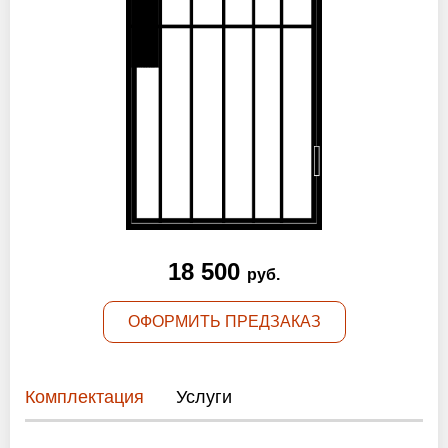
Оптовикам
Новости
Контакты
ЗАПРОСИТЬ РАСЧЕТ
+7 (495) 767-19-79
18 500
руб.
Закажите звонок
ОФОРМИТЬ ПРЕДЗАКАЗ
Балашиха
и вся область!
info@protivopozharnie-dveri.ru
Комплектация
Услуги
Работаем без выходных!