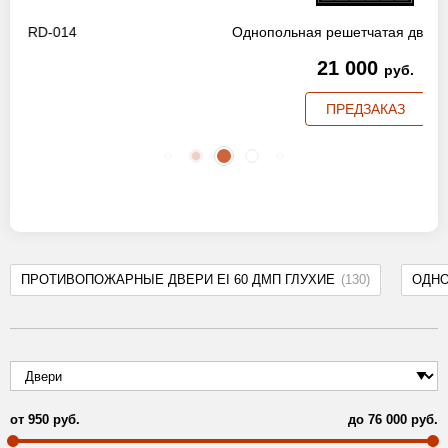
Однопольная решетчатая дверь RD-009
21 000
руб.
ПРЕДЗАКАЗ
ПРОТИВОПОЖАРНЫЕ ДВЕРИ EI 60 ДМП ГЛУХИЕ
(130)
ОДН
от
950
руб.
до
76 000
руб.