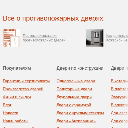
Все о противопожарных дверях
Протокол испытания
Как должны о
противопожарных дверей
пожарной бе
Покупателям
Двери по конструкции
Двери 
Гарантии и сертификаты
Однопольные двери
В котель
Производство дверей
Полуторные двери
В лифто
Акции и скидки
Двупольные двери
Эвакуац
Блог
Двери с фрамугой
В элект
Новости
Двери с круглым стеклом
Для лест
Наши работы
Двери «Антипаника»
Для сер