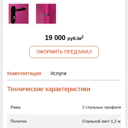
Оптовикам
Новости
Контакты
19 000
2
руб./м
ОФОРМИТЬ ПРЕДЗАКАЗ
ЗАПРОСИТЬ РАСЧЕТ
+7 (495) 767-19-79
Комплектация
Услуги
Закажите звонок
Технические характеристики
Балашиха
и вся область!
info@protivopozharnie-dveri.ru
Рама
2 стальных профиля 2 
Работаем без выходных!
Полотно
Стальной лист 1,2 мм