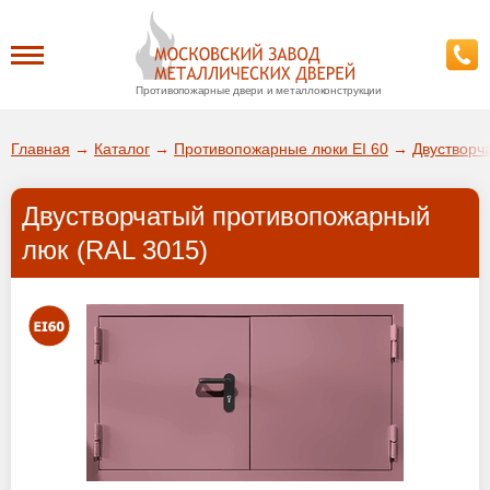
Противопожарные двери и металлоконструкции
Каталог
Главная
→
Каталог
→
Противопожарные люки EI 60
→
Двустворч
О заводе
Двустворчатый противопожарный
ДА!
люк (RAL 3015)
Доставка
ВЫБРАТЬ ДРУГОЙ ГОРОД
Установка
Покупателям
Галерея