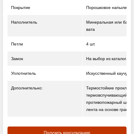
Покрытие
Порошковое напыление
Наполнитель
Минеральная или базал
вата
Петли
4 шт.
Замок
На выбор из каталога
Уплотнитель
Искусственный каучук
Дополнительно:
Термостойкие прокладк
термовспучивающийся
противопожарный шнур
лента на основе графит
Получить консультацию