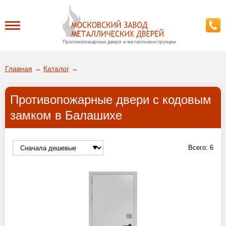
Противопожарные двери и металлоконструкции
Каталог
Главная
→
Каталог
→
О заводе
Противопожарные двери с кодовым
ДА!
замком в Балашихе
Доставка
ВЫБРАТЬ ДРУГОЙ ГОРОД
Установка
Всего:
6
Покупателям
Галерея