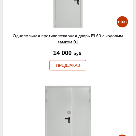
Оптовикам
Новости
Контакты
Однопольная противопожарная дверь EI 60 с кодовым
замком 01
14 000
руб.
ЗАПРОСИТЬ РАСЧЕТ
ПРЕДЗАКАЗ
+7 (495) 767-19-79
Закажите звонок
Балашиха
и вся область!
info@protivopozharnie-dveri.ru
Работаем без выходных!