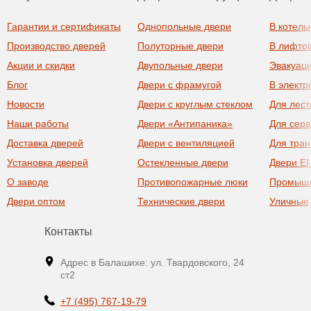
Гарантии и сертификаты
Однопольные двери
В котель
Производство дверей
Полуторные двери
В лифто
Акции и скидки
Двупольные двери
Эвакуац
Блог
Двери с фрамугой
В элект
Новости
Двери с круглым стеклом
Для лест
Наши работы
Двери «Антипаника»
Для сер
Доставка дверей
Двери с вентиляцией
Для тра
Установка дверей
Остекленные двери
Двери EI
О заводе
Противопожарные люки
Промыш
Двери оптом
Технические двери
Уличные
Контакты
Адрес в Балашихе: ул. Твардовского, 24
ст2
+7 (495) 767-19-79