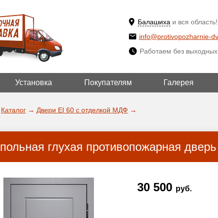
Балашиха
и вся область!
info@protivopozharnie-dv
Работаем без выходных
Установка
Покупателям
Галерея
ВЫБРАТЬ ДРУ
ДА!
ГОРОД
Каталог
→
Двери EI 60 с отделкой МДФ
→
польная глухая противопожарная дверь
30 500
руб.