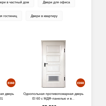
ери в частный дом
Двери для офиса
я гостиниц
Двери в квартиру
ая дверь
Двупольная противопожарная дверь EI
Однопол
...
60 с МДФ-панелью 10
EI