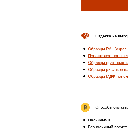
Отделка на выбо
Образцы RAL (окрас
Порошковое напыле
Образцы грунт-эмал
Образцы рисунков н
Образцы МДФ-панел
Способы оплаты
Наличными
Безналичный расчет