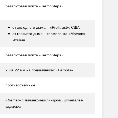
базальтовая плита «TermoSteps»
от холодного дыма – «Profitrast», США
от горячего дыма – термолента «Marvon»,
Италия
базальтовая плита «TermoSteps»
2 шт. 22 мм на подшипниках «Pernolu»
противосъемные
«Nemef» с личинкой-цилиндром, шпингалет-
задвижка