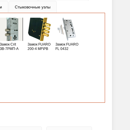
и
Стыковочные узлы
Замок Crit
Замок FUARO
Замок FUARO
ЗВ-7РМП-А
200-4 MF\РВ
FL 0432