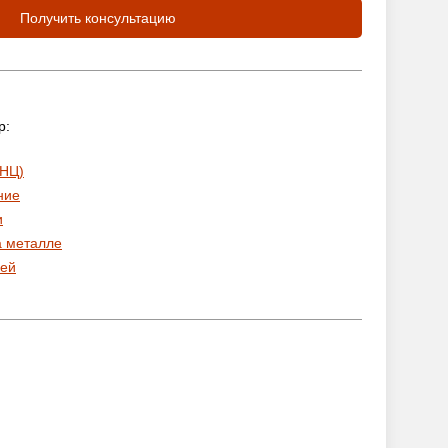
Получить консультацию
р:
 НЦ)
ние
и
а металле
ей
: