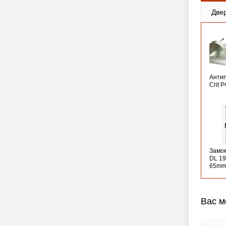
Две
Анти
Crit 
Замо
DL 19
65mm
Вас м