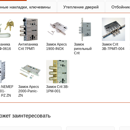
рные накладки, ключевины
Утепление дверей
Отбойник
паника
Антипаника
Замок Apecs
Замок
Замок Crit
РФ-0616
Crit 7РМП
1900-INOX
ригельный
ЗВ-7РМП-004
Crit
к NEMEF
Замок Apecs
Замок Crit 3B-
01-
2000-Panic-
1PM-001
 PZ ZN
ZN
ожет заинтересовать