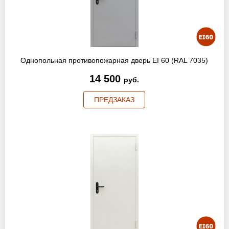
Оптовикам
Новости
Контакты
Однопольная противопожарная дверь EI 60 (RAL 7035)
14 500
руб.
ПРЕДЗАКАЗ
ЗАПРОСИТЬ РАСЧЕТ
+7 (495) 767-19-79
Закажите звонок
Балашиха
и вся область!
info@protivopozharnie-dveri.ru
Работаем без выходных!