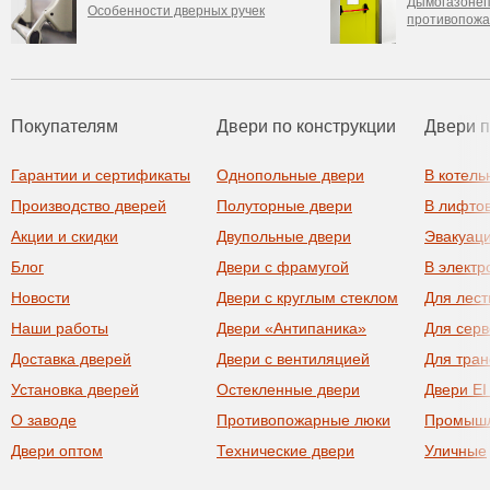
Дымогазоне
Особенности дверных ручек
противопожа
Покупателям
Двери по конструкции
Двери 
Гарантии и сертификаты
Однопольные двери
В котель
Производство дверей
Полуторные двери
В лифто
Акции и скидки
Двупольные двери
Эвакуац
Блог
Двери с фрамугой
В элект
Новости
Двери с круглым стеклом
Для лест
Наши работы
Двери «Антипаника»
Для сер
Доставка дверей
Двери с вентиляцией
Для тра
Установка дверей
Остекленные двери
Двери EI
О заводе
Противопожарные люки
Промыш
Двери оптом
Технические двери
Уличные