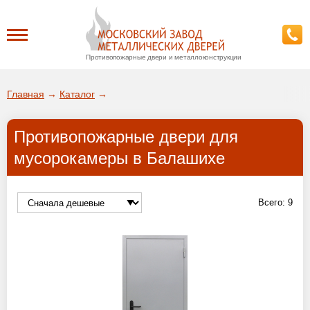
Противопожарные двери и металлоконструкции
Каталог
Главная
→
Каталог
→
О заводе
Противопожарные двери для
ДА!
мусорокамеры в Балашихе
Доставка
ВЫБРАТЬ ДРУГОЙ ГОРОД
Установка
Всего:
9
Покупателям
Галерея