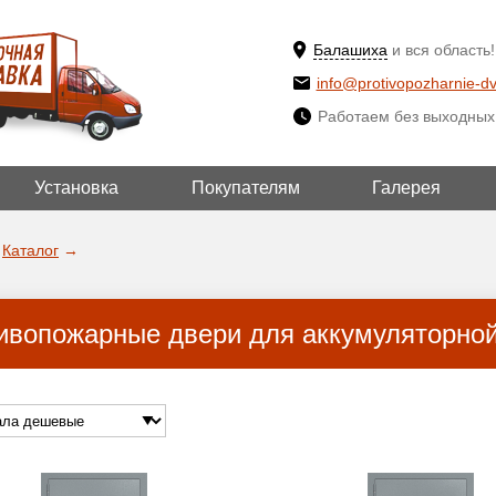
Балашиха
и вся область!
info@protivopozharnie-dv
Работаем без выходных
Установка
Покупателям
Галерея
ВЫБРАТЬ ДРУ
ДА!
ГОРОД
Каталог
→
ивопожарные двери для аккумуляторно