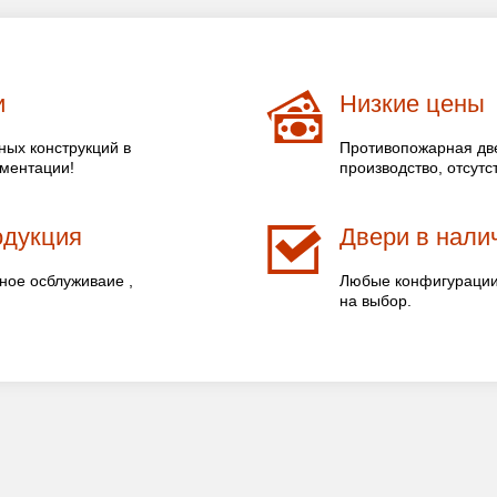
и
Низкие цены
ых конструкций в
Противопожарная две
ументации!
производство, отсутс
одукция
Двери в налич
ное осблуживаие ,
Любые конфигурации 
на выбор.