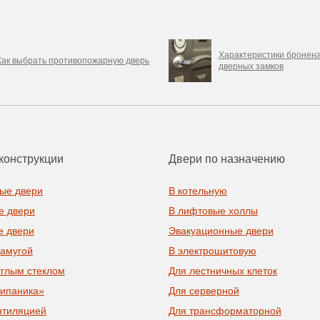
Характеристики бронена
Как выбрать противопожарную дверь
дверных замков
конструкции
Двери по назначению
ые двери
В котельную
е двери
В лифтовые холлы
е двери
Эвакуационные двери
рамугой
В электрощитовую
углым стеклом
Для лестничных клеток
типаника»
Для серверной
нтиляцией
Для трансформаторной