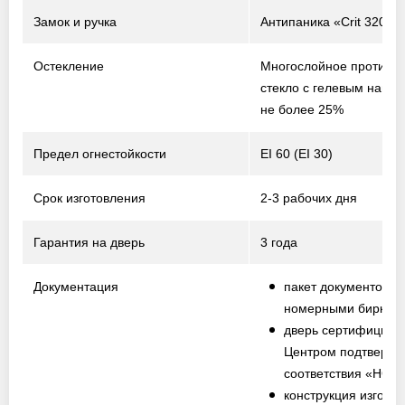
Замок и ручка
Антипаника «Crit 320-P
Остекление
Многослойное противо
стекло с гелевым напо
не более 25%
Предел огнестойкости
EI 60 (EI 30)
Срок изготовления
2-3 рабочих дня
Гарантия на дверь
3 года
Документация
пакет документов с
номерными биркам
дверь сертифициро
Центром подтвержд
соответствия «НО
конструкция изготов