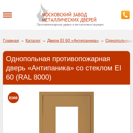
Противопожарные двери и металлоконструкции
Каталог
Главная
→
Каталог
→
Двери EI 60 «Антипаника»
→
Однопольные 
О заводе
Однопольная противопожарная
ДА!
дверь «Антипаника» со стеклом EI
Доставка
60 (RAL 8000)
ВЫБРАТЬ ДРУГОЙ ГОРОД
Установка
Покупателям
Галерея