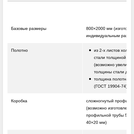
Базовые размеры
800×2000 мм
(изготовл
индивидуальным разме
Полотно
из 2-х листов холод
стали толщиной 1,5
(возможно увеличе
толщины стали до 2,
толщина полотна от
(ГОСТ 19904-74)
Коробка
сложногнутый профиль
(возможно изготовление
профильной трубы 50×
40×20 мм)