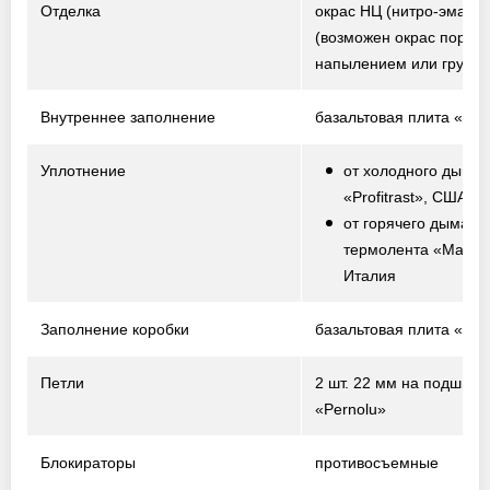
Отделка
окрас НЦ (нитро-эмаль)
(возможен окрас порош
напылением или грунто
Внутреннее заполнение
базальтовая плита «Te
Уплотнение
от холодного дыма 
«Profitrast», США
от горячего дыма –
термолента «Marvo
Италия
Заполнение коробки
базальтовая плита «Te
Петли
2 шт. 22 мм на подшипн
«Pernolu»
Блокираторы
противосъемные