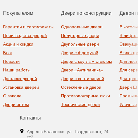
Покупателям
Двери по конструкции
Двери 
Гарантии и сертификаты
Однопольные двери
В котель
Производство дверей
Полуторные двери
В лифто
Акции и скидки
Двупольные двери
Эвакуац
Блог
Двери с фрамугой
В элект
Новости
Двери с круглым стеклом
Для лест
Наши работы
Двери «Антипаника»
Для сер
Доставка дверей
Двери с вентиляцией
Для тра
Установка дверей
Остекленные двери
Двери EI
О заводе
Противопожарные люки
Промыш
Двери оптом
Технические двери
Уличные
Контакты
Адрес в Балашихе: ул. Твардовского, 24
ст2